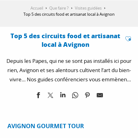
Accueil
Que faire ?
Visites guidées
Top 5 des circuits food et artisanat local à Avignon
Top 5 des circuits food et artisanat
Ajo
local à Avignon
Depuis les Papes, qui ne se sont pas installés ici pour
rien, Avignon et ses alentours cultivent l’art du bien-
vivre… Nos guides conférenciers vous emmènent
de découvertes en découvertes pour la grande joie
des curieux et des gourmands.
AVIGNON GOURMET TOUR