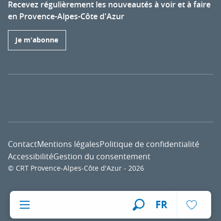
Recevez régulièrement les nouveautés à voir et à faire
en Provence-Alpes-Côte d'Azur
Je m'abonne
Contact
Mentions légales
Politique de confidentialité
Accessibilité
Gestion du consentement
© CRT Provence-Alpes-Côte d'Azur - 2026
Voir l
FR
Recherche