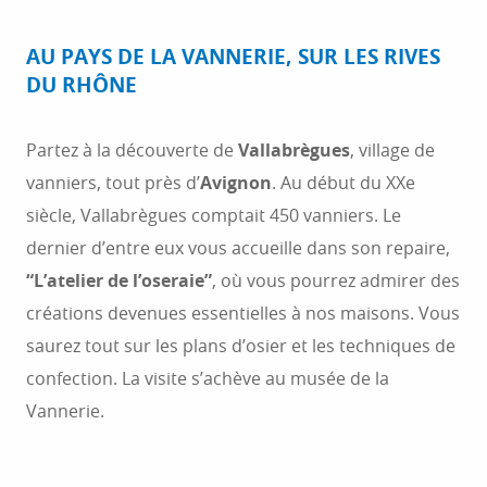
AU PAYS DE LA VANNERIE, SUR LES RIVES
DU RHÔNE
Partez à la découverte de
Vallabrègues
, village de
vanniers, tout près d’
Avignon
. Au début du XXe
siècle, Vallabrègues comptait 450 vanniers. Le
dernier d’entre eux vous accueille dans son repaire,
AVIGNON
“L’atelier de l’oseraie”
, où vous pourrez admirer des
créations devenues essentielles à nos maisons. Vous
“Arriver à Avignon par un beau soleil couchant
d’automne, c’est une admirable chose.
saurez tout sur les plans d’osier et les techniques de
L’automne, le soleil couchant, Avignon ce sont
confection. La visite s’achève au musée de la
trois harmonies.” C’est avec ces mots que...
Vannerie.
LIRE LA SUITE