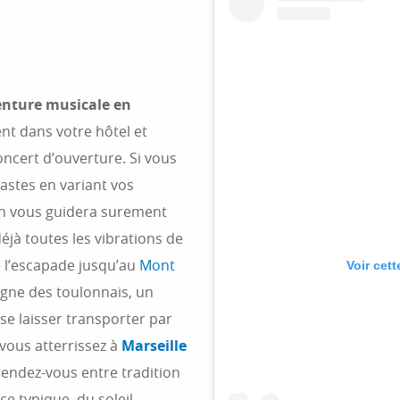
nture musicale en
nt dans votre hôtel et
oncert d’ouverture. Si vous
rastes en variant vos
en vous guidera surement
déjà toutes les vibrations de
e l’escapade jusqu’au
Mont
Voir cet
agne des toulonnais, un
se laisser transporter par
vous atterrissez à
Marseille
rendez-vous entre tradition
e typique, du soleil