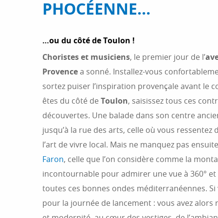
PHOCÉENNE…
…ou du côté de Toulon !
Choristes et musiciens
, le premier jour de l’
ave
Provence
a sonné. Installez-vous confortableme
sortez puiser l’inspiration provençale avant le c
êtes du côté de
Toulon
, saisissez tous ces cont
découvertes. Une balade dans son centre anci
jusqu’à la rue des arts, celle où vous ressentez 
l’art de vivre local. Mais ne manquez pas ensuit
Faron
, celle que l’on considère comme la mont
incontournable pour admirer une vue à 360° et 
toutes ces bonnes ondes méditerranéennes. Si 
pour la journée de lancement : vous avez alors 
et modernité, au cœur des vestiges, de l’ambianc