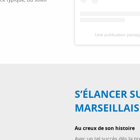
Une publication part
S’ÉLANCER S
MARSEILLAIS
Au creux de son histoire
Avec un tel succès dès la p