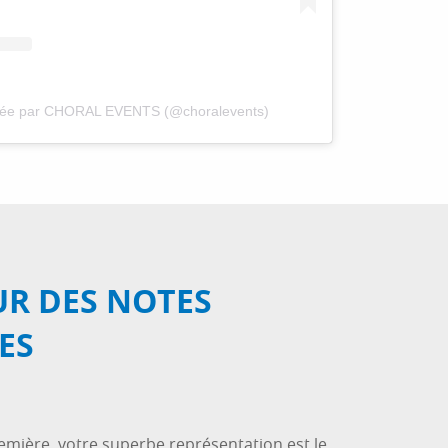
agée par CHORAL EVENTS (@choralevents)
UR DES NOTES
ES
remière, votre superbe représentation est le