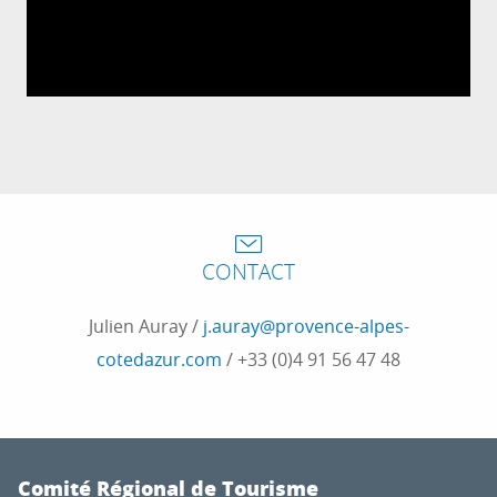
CONTACT
Julien Auray /
j.auray@provence-alpes-
cotedazur.com
/ +33 (0)4 91 56 47 48
Comité Régional de Tourisme