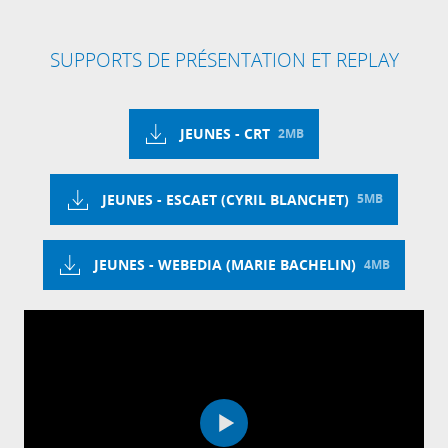
SUPPORTS DE PRÉSENTATION ET REPLAY
JEUNES - CRT
2MB
JEUNES - ESCAET (CYRIL BLANCHET)
5MB
JEUNES - WEBEDIA (MARIE BACHELIN)
4MB