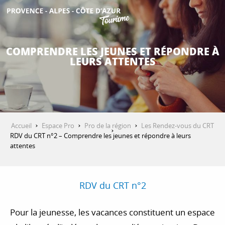
Aller
au
contenu
DÉCOUVRIR
principal
COMPRENDRE LES JEUNES ET RÉPONDRE À
LEURS ATTENTES
QUE FAIRE ?
SÉJOURNER
Accueil
Espace Pro
Pro de la région
Les Rendez-vous du CRT
RDV du CRT n°2 – Comprendre les jeunes et répondre à leurs
attentes
ESPACE PRO
RDV du CRT n°2
Pour la jeunesse, les vacances constituent un espace