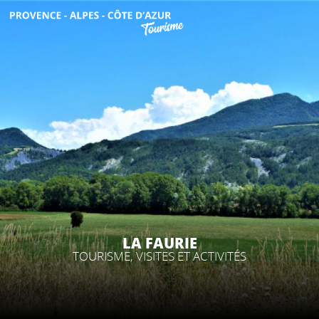
Aller
au
contenu
DÉCOUVRIR
principal
QUE FAIRE ?
SÉJOURNER
ESPACE PRO
LA FAURIE
TOURISME, VISITES ET ACTIVITÉS