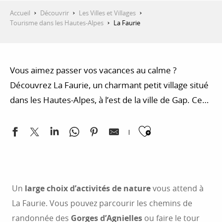
Accueil
Découvrir
Les Villes et Villages
Tourisme dans les Hautes-Alpes
La Faurie
Vous aimez passer vos vacances au calme ?
Découvrez La Faurie, un charmant petit village situé
dans les Hautes-Alpes, à l’est de la ville de Gap. Ce
village est connu des amateurs d’escalade, de
Ajouter au
randonnée et de VTT. La Faurie vous accueille pour
un séjour au vert, dans les paysages de montagne
des Alpes du Sud.
Un
large choix d’activités de nature
vous attend à
La Faurie. Vous pouvez parcourir les chemins de
randonnée des
Gorges d’Agnielles
ou faire le tour