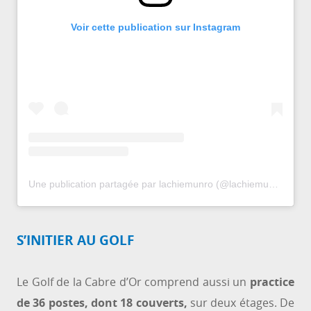
Voir cette publication sur Instagram
Une publication partagée par lachiemunro (@lachiemunro)
le
10
S’INITIER AU GOLF
Le Golf de la Cabre d’Or comprend aussi un
practice
de 36 postes, dont 18 couverts,
sur deux étages. De