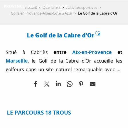
Aller
Accueil
Que faire ?
Activités sportives
au
Golfs en Provence-Alpes-Côte d’Azur
Le Golf de la Cabre d’Or
contenu
DÉCOUVRIR
principal
Ajouter a
Le Golf de la Cabre d’Or
QUE FAIRE ?
Situé à Cabriès
entre
Aix-en-Provence
et
Marseille
, le Golf de la Cabre d’Or accueille les
SÉJOURNER
golfeurs dans un site naturel remarquable avec en
toile de fond la montagne Sainte-Victoire et la chaine
du Luberon. Les amateurs comme les sportifs
ESPACE PRO
aguerris trouveront ici un formidable terrain de jeu.
LE PARCOURS 18 TROUS