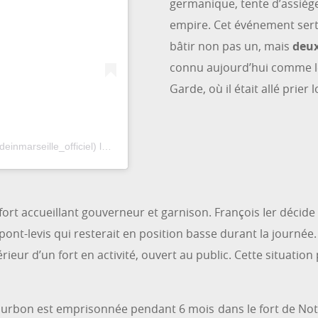
germanique, tente d’assiéger
empire. Cet événement sert 
bâtir non pas un, mais
deux
connu aujourd’hui comme le 
Garde, où il était allé prier l
inmarseille_officiel)
le
20 Déc. 2019 à 11 :01 PST
fort accueillant gouverneur et garnison. François Ier décide
 pont-levis qui resterait en position basse durant la journée.
rieur d’un fort en activité, ouvert au public. Cette situation
 Bourbon est emprisonnée pendant 6 mois dans le fort de Not