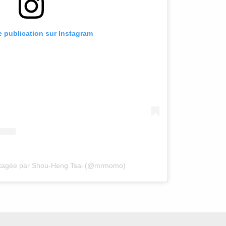
te publication sur Instagram
artagée par Shou-Heng Tsai (@mrmomo)