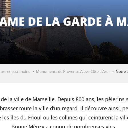
AME DE LA GARDE À M
ture et patrimoine
Monuments de Provence-Alpes-Côte d’Azur
Notre 
 la ville de Marseille. Depuis 800 ans, les pèlerins s’
asser toute la ville d’un regard. Il découvre ainsi, pe
s îles du Frioul ou les collines qui ceinturent la vil
Bonne Mère » a connu de nombreuses vies.