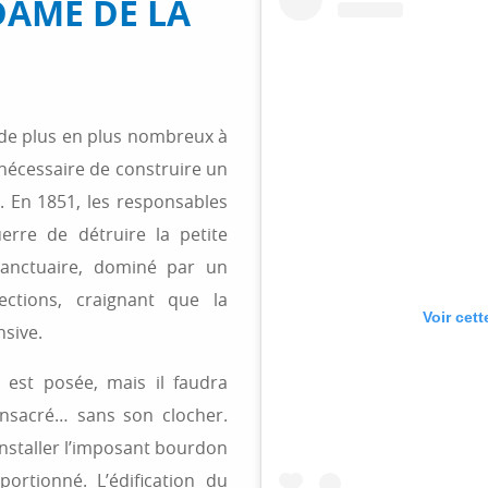
DAME DE LA
t de plus en plus nombreux à
 nécessaire de construire un
r. En 1851, les responsables
uerre de détruire la petite
sanctuaire, dominé par un
ections, craignant que la
Voir cet
nsive.
e
est posée, mais il faudra
onsacré… sans son clocher.
installer l’imposant bourdon
ortionné. L’édification du