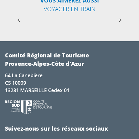
VOUS AIMEREZ AUSSI
EN TRAIN AU COEUR DE L’ESTÉREL
VOYAGER EN TRAIN
Voyager en train de Saint-Raphaël à Mandelieu-
la-Napoule, c’est vivre une immersion au cœur
du massif de l’Estérel, dans une ambiance entre
mer et montagne sublimée par...
Comité Régional de Tourisme
Provence-Alpes-Côte d'Azur
64 La Canebière
CS 10009
13231 MARSEILLE Cedex 01
Suivez-nous sur les réseaux sociaux