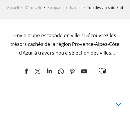
Accueil
Découvrir
Escapades urbaines
Top des villes du Sud
Envie d’une escapade en ville ? Découvrez les
trésors cachés de la région Provence-Alpes-Côte
d’Azur à travers notre sélection des villes
incontournables à visiter. De la vibrante Marseille à
Ajoute
la charmante Sisteron, en passant par la
majestueuse Avignon et la pittoresque Saint-Tropez,
chaque ville offre une expérience unique et
mémorable. Plongez dans l’histoire, la culture et la
beauté naturelle de cette région exceptionnelle et
laissez-vous séduire par ses multiples facettes.