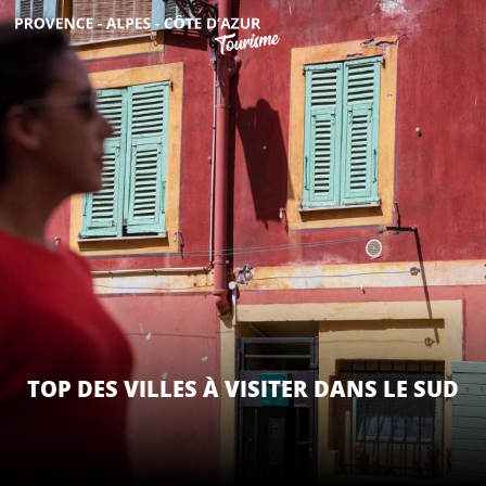
Aller
au
contenu
DÉCOUVRIR
principal
QUE FAIRE ?
SÉJOURNER
ESPACE PRO
TOP DES VILLES À VISITER DANS LE SUD