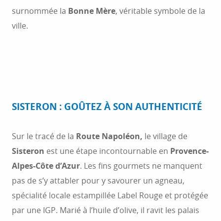
surnommée la
Bonne Mère
, véritable symbole de la
Digne-les-Bains
10
ville.
Arles
11
SISTERON : GOÛTEZ À SON AUTHENTICITÉ
Sur le tracé de la
Route Napoléon,
le village de
Sisteron
est une étape incontournable en
Provence-
Alpes-Côte d’Azur
. Les fins gourmets ne manquent
pas de s’y attabler pour y savourer un agneau,
spécialité locale estampillée Label Rouge et protégée
par une IGP. Marié à l’huile d’olive, il ravit les palais