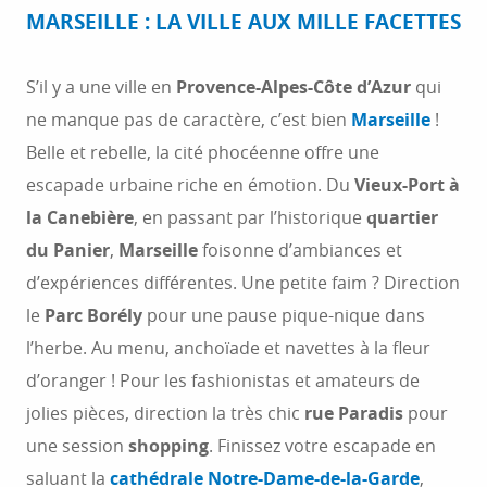
Marseille
1
MARSEILLE : LA VILLE AUX MILLE FACETTES
Sisteron
2
S’il y a une ville en
Provence-Alpes-Côte d’Azur
qui
Nice
3
ne manque pas de caractère, c’est bien
Marseille
!
Belle et rebelle, la cité phocéenne offre une
Briançon
4
escapade urbaine riche en émotion. Du
Vieux-Port à
la Canebière
, en passant par l’historique
quartier
Avignon
5
du Panier
,
Marseille
foisonne d’ambiances et
d’expériences différentes. Une petite faim ? Direction
Aix-en-Provence
6
le
Parc Borély
pour une pause pique-nique dans
Saint-Tropez
7
l’herbe. Au menu, anchoïade et navettes à la fleur
d’oranger ! Pour les fashionistas et amateurs de
Antibes
8
jolies pièces, direction la très chic
rue Paradis
pour
une session
shopping
. Finissez votre escapade en
Cannes
9
saluant la
cathédrale Notre-Dame-de-la-Garde
,