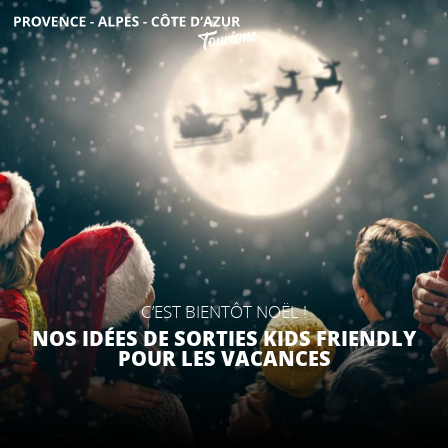
Aller
au
contenu
DÉCOUVRIR
principal
QUE FAIRE ?
SÉJOURNER
C’EST BIENTÔT NOËL !
ESPACE PRO
NOS IDÉES DE SORTIES KIDS FRIENDLY
POUR LES VACANCES