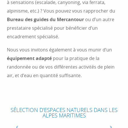
à sensations (escalade, canyoning, via ferrata,
alpinisme, etc.) ? Vous pouvez vous rapprocher du
Bureau des guides du Mercantour
ou d’un autre
prestataire spécialisé pour bénéficier d’un
encadrement spécialisé.
Nous vous invitons également à vous munir d’un
équipement adapté
pour la pratique de la
randonnée ou de vos différentes activités de plein
air, et d’eau en quantité suffisante.
LA VALLÉE DE LA VÉSUBIE
SÉLECTION D’ESPACES NATURELS DANS LES
ALPES MARITIMES
Née dans le massif du Mercantour, la Vésubie
serpente au fond d’une vallée encaissée avant