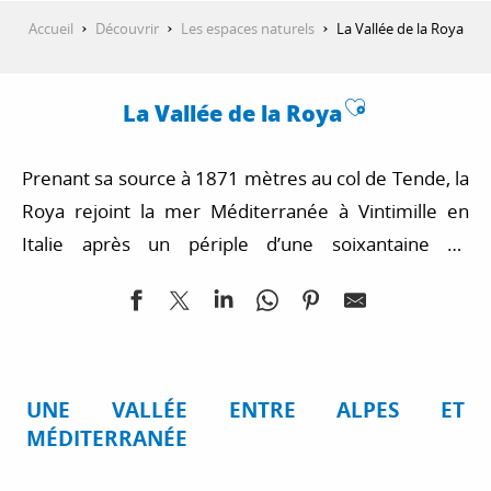
Accueil
Découvrir
Les espaces naturels
La Vallée de la Roya
Ajouter au
La Vallée de la Roya
Prenant sa source à 1871 mètres au col de Tende, la
Roya rejoint la mer Méditerranée à Vintimille en
Italie après un périple d’une soixantaine de
kilomètres. La Vallée de la Roya, avec ses hauts
sommets, ses villages typiques et son patrimoine
historique unique, compte parmi les destinations
touristiques les plus prisées des Alpes-Maritimes et
du
UNE VALLÉE ENTRE ALPES ET
Parc national du Mercantour
.
MÉDITERRANÉE