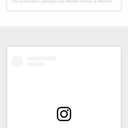
Une publication partagée par Menton Riviera & Merveilles (@mentonrivieramerveilles)